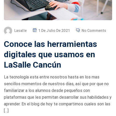
P
Lasalle
1 De Julio De 2021
No Comments
O
Conoce las herramientas
S
T
digitales que usamos en
E
LaSalle Cancún
D
O
La tecnología esta entre nosotros hasta en los mas
N
sencillos momentos de nuestros dias, así que por que no
familiarizar a los alumnos desde pequeños con
plataformas que les permitan desarrollar sus habilidades y
aprender. En el blog de hoy te compartimos cuales son las
[…]