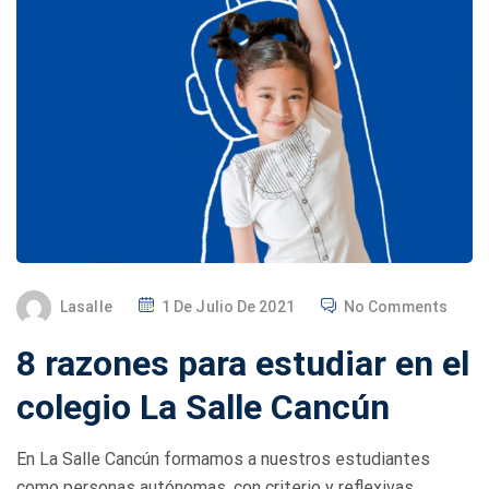
P
Lasalle
1 De Julio De 2021
No Comments
O
8 razones para estudiar en el
S
T
colegio La Salle Cancún
E
D
En La Salle Cancún formamos a nuestros estudiantes
O
como personas autónomas, con criterio y reflexivas,