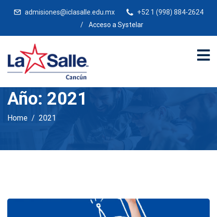
admisiones@iclasalle.edu.mx
+52 1 (998) 884-2624
/
Acceso a Systelar
Año:
2021
Home
2021