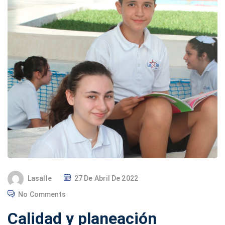
P
Lasalle
27 De Abril De 2022
O
No Comments
S
Calidad y planeación
T