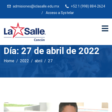
admisiones@iclasalle.edu.mx
+52 1 (998) 884-2624
/
Acceso a Systelar
Día:
27 de abril de 2022
Home
2022
abril
27