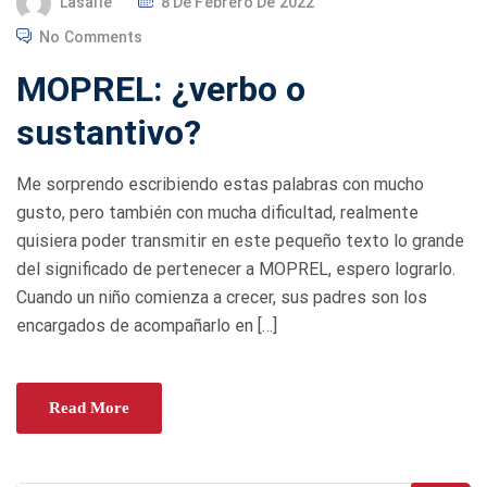
Lasalle
8 De Febrero De 2022
O
No Comments
S
MOPREL: ¿verbo o
T
E
sustantivo?
D
O
Me sorprendo escribiendo estas palabras con mucho
N
gusto, pero también con mucha dificultad, realmente
quisiera poder transmitir en este pequeño texto lo grande
del significado de pertenecer a MOPREL, espero lograrlo.
Cuando un niño comienza a crecer, sus padres son los
encargados de acompañarlo en […]
Read More