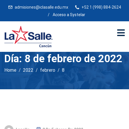
admisiones@iclasalle.edu.mx
+52 1 (998) 884-2624
/
Acceso a Systelar
Día:
8 de febrero de 2022
Home
2022
febrero
8
P